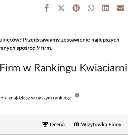
Share
Share
Share
Share
Share
Share
on
on
on
on
on
on
Facebook
X
Pinterest
WhatsApp
LinkedIn
Email
(Twitter)
ukietów? Przedstawiamy zestawienie najlepszych
ranych spośród 9 firm.
Firm w Rankingu Kwiaciarni
które znajdziesz w naszym rankingu.
Ocena
Wizytówka Firmy