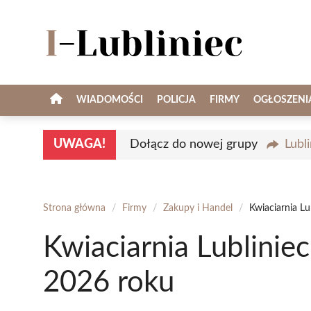
Przejdź
do
treści
WIADOMOŚCI
POLICJA
FIRMY
OGŁOSZENI
UWAGA!
Dołącz do nowej grupy
Lubl
Strona główna
/
Firmy
/
Zakupy i Handel
/
Kwiaciarnia Lu
Kwiaciarnia Lublinie
2026 roku