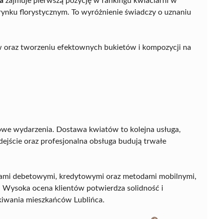
a
zajmuje pierwszą pozycję w rankingu kwiaciarni w
m rynku florystycznym. To wyróżnienie świadczy o uznaniu
ów oraz tworzeniu efektownych bukietów i kompozycji na
owe wydarzenia. Dostawa kwiatów to kolejna usługa,
ejście oraz profesjonalna obsługa budują trwałe
tami debetowymi, kredytowymi oraz metodami mobilnymi,
 Wysoka ocena klientów potwierdza solidność i
ekiwania mieszkańców Lublińca.