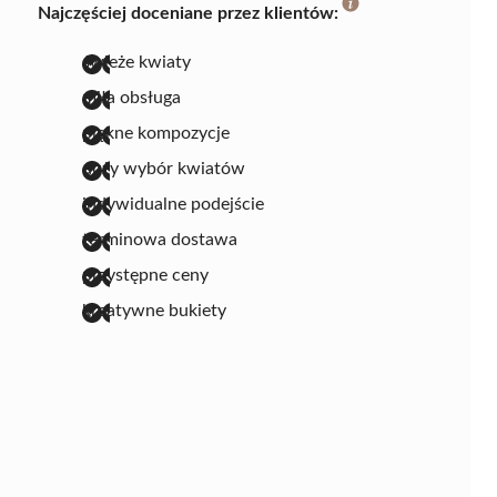
Najczęściej doceniane przez klientów:
świeże kwiaty
miła obsługa
piękne kompozycje
duży wybór kwiatów
indywidualne podejście
terminowa dostawa
przystępne ceny
kreatywne bukiety