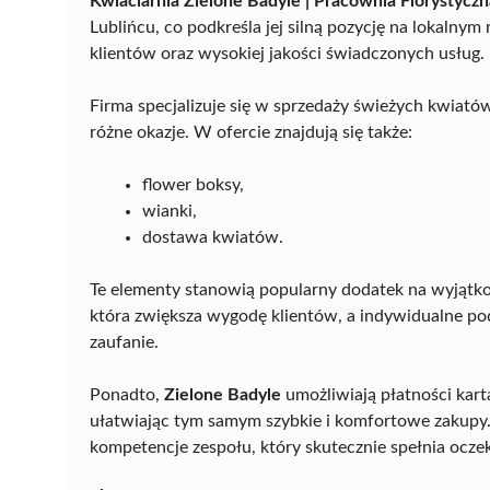
Kwiaciarnia Zielone Badyle | Pracownia Florystyczn
Lublińcu, co podkreśla jej silną pozycję na lokalny
klientów oraz wysokiej jakości świadczonych usług.
Firma specjalizuje się w sprzedaży świeżych kwiat
różne okazje. W ofercie znajdują się także:
flower boksy,
wianki,
dostawa kwiatów.
Te elementy stanowią popularny dodatek na wyjątk
która zwiększa wygodę klientów, a indywidualne pod
zaufanie.
Ponadto,
Zielone Badyle
umożliwiają płatności kar
ułatwiając tym samym szybkie i komfortowe zakupy.
kompetencje zespołu, który skutecznie spełnia ocz