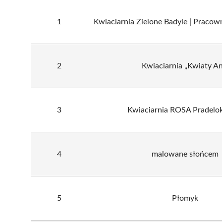
1
Kwiaciarnia Zielone Badyle | Pracow
2
Kwiaciarnia „Kwiaty An
3
Kwiaciarnia ROSA Pradelok
4
malowane słońcem
5
Płomyk