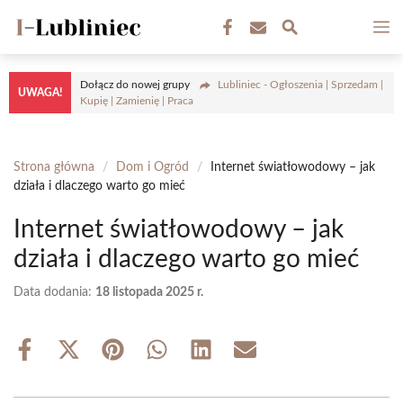
Przejdź
M
do
treści
Dołącz do nowej grupy
Lubliniec - Ogłoszenia | Sprzedam |
UWAGA!
Kupię | Zamienię | Praca
Strona główna
/
Dom i Ogród
/
Internet światłowodowy – jak
działa i dlaczego warto go mieć
Internet światłowodowy – jak
działa i dlaczego warto go mieć
Data dodania:
18 listopada 2025 r.
Share
Share
Share
Share
Share
Share
on
on
on
on
on
on
Facebook
X
Pinterest
WhatsApp
LinkedIn
Email
(Twitter)