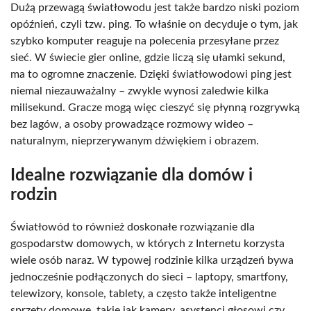
Dużą przewagą światłowodu jest także bardzo niski poziom
opóźnień, czyli tzw. ping. To właśnie on decyduje o tym, jak
szybko komputer reaguje na polecenia przesyłane przez
sieć. W świecie gier online, gdzie liczą się ułamki sekund,
ma to ogromne znaczenie. Dzięki światłowodowi ping jest
niemal niezauważalny – zwykle wynosi zaledwie kilka
milisekund. Gracze mogą więc cieszyć się płynną rozgrywką
bez lagów, a osoby prowadzące rozmowy wideo –
naturalnym, nieprzerywanym dźwiękiem i obrazem.
Idealne rozwiązanie dla domów i
rodzin
Światłowód to również doskonałe rozwiązanie dla
gospodarstw domowych, w których z Internetu korzysta
wiele osób naraz. W typowej rodzinie kilka urządzeń bywa
jednocześnie podłączonych do sieci – laptopy, smartfony,
telewizory, konsole, tablety, a często także inteligentne
sprzęty domowe, takie jak kamery, asystenci głosowi czy