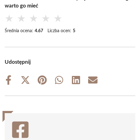
warto go mieć
★
★
★
★
★
Średnia ocena:
4.67
Liczba ocen:
5
Udostępnij
Share
Share
Share
Share
Share
Share
on
on
on
on
on
on
Facebook
X
Pinterest
WhatsApp
LinkedIn
Email
(Twitter)