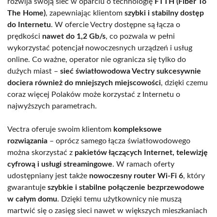
rozwija swoją sieć w oparciu o technologię
FTTH (Fiber To
The Home)
, zapewniając klientom
szybki i stabilny dostęp
do Internetu
. W ofercie Vectry dostępne są łącza o
prędkości
nawet do 1,2 Gb/s
, co pozwala w pełni
wykorzystać potencjał nowoczesnych urządzeń i usług
online. Co ważne, operator nie ogranicza się tylko do
dużych miast –
sieć światłowodowa Vectry sukcesywnie
dociera również do mniejszych miejscowości
, dzięki czemu
coraz więcej Polaków może korzystać z Internetu o
najwyższych parametrach.
Vectra oferuje swoim klientom
kompleksowe
rozwiązania
– oprócz samego łącza światłowodowego
można skorzystać z
pakietów łączących Internet, telewizję
cyfrową i usługi streamingowe
. W ramach oferty
udostępniany jest także
nowoczesny router Wi-Fi 6
, który
gwarantuje
szybkie i stabilne połączenie bezprzewodowe
w całym domu
. Dzięki temu użytkownicy nie muszą
martwić się o zasięg sieci nawet w większych mieszkaniach