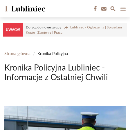
Przejdź
M
do
treści
Dołącz do nowej grupy
Lubliniec - Ogłoszenia | Sprzedam |
UWAGA!
Kupię | Zamienię | Praca
Strona główna
/
Kronika Policyjna
Kronika Policyjna Lubliniec -
Informacje z Ostatniej Chwili