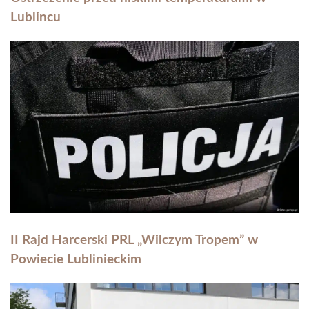
Lublincu
II Rajd Harcerski PRL „Wilczym Tropem” w
Powiecie Lublinieckim