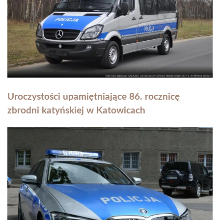
Uroczystości upamiętniające 86. rocznicę
zbrodni katyńskiej w Katowicach