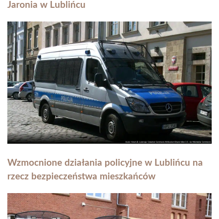
Jaronia w Lublińcu
Wzmocnione działania policyjne w Lublińcu na
rzecz bezpieczeństwa mieszkańców