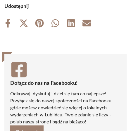
Udostępnij
Share
Share
Share
Share
Share
Share
on
on
on
on
on
on
Facebook
X
Pinterest
WhatsApp
LinkedIn
Email
(Twitter)
Dołącz do nas na Facebooku!
Odkrywaj, dyskutuj i dziel się tym co najlepsze!
Przyłącz się do naszej społeczności na Facebooku,
gdzie możesz dowiedzieć się więcej o lokalnych
wydarzeniach w Lublińcu. Twoje zdanie się liczy -
polub naszą stronę i bądź na bieżąco!