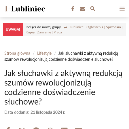
Przejdź
M
do
treści
Dołącz do nowej grupy
Lubliniec - Ogłoszenia | Sprzedam |
UWAGA!
Kupię | Zamienię | Praca
Strona główna
/
Lifestyle
/
Jak słuchawki z aktywną redukcją
szumów rewolucjonizują codzienne doświadczenie słuchowe?
Jak słuchawki z aktywną redukcją
szumów rewolucjonizują
codzienne doświadczenie
słuchowe?
Data dodania:
21 listopada 2024 r.