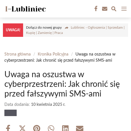
Przejdź
M
do
treści
Dołącz do nowej grupy
Lubliniec - Ogłoszenia | Sprzedam |
UWAGA!
Kupię | Zamienię | Praca
Strona główna
/
Kronika Policyjna
/
Uwaga na oszustwa w
cyberprzestrzeni: Jak chronić się przed fałszywymi SMS-ami
Uwaga na oszustwa w
cyberprzestrzeni: Jak chronić się
przed fałszywymi SMS-ami
Data dodania:
10 kwietnia 2025 r.
Share
Share
Share
Share
Share
Share