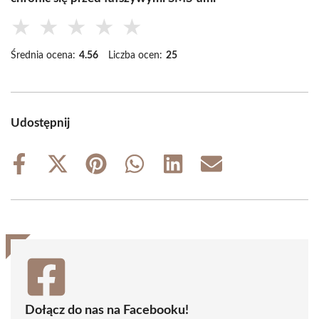
★
★
★
★
★
Średnia ocena:
4.56
Liczba ocen:
25
Udostępnij
Share
Share
Share
Share
Share
Share
on
on
on
on
on
on
Facebook
X
Pinterest
WhatsApp
LinkedIn
Email
(Twitter)
Dołącz do nas na Facebooku!