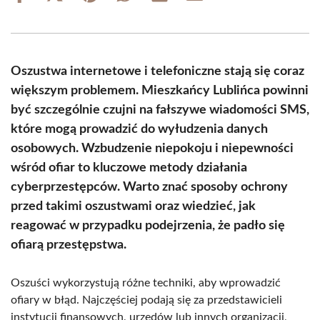
on
on
on
on
on
on
Facebook
X
Pinterest
WhatsApp
LinkedIn
Email
(Twitter)
Oszustwa internetowe i telefoniczne stają się coraz
większym problemem. Mieszkańcy Lublińca powinni
być szczególnie czujni na fałszywe wiadomości SMS,
które mogą prowadzić do wyłudzenia danych
osobowych. Wzbudzenie niepokoju i niepewności
wśród ofiar to kluczowe metody działania
cyberprzestępców. Warto znać sposoby ochrony
przed takimi oszustwami oraz wiedzieć, jak
reagować w przypadku podejrzenia, że padło się
ofiarą przestępstwa.
Oszuści wykorzystują różne techniki, aby wprowadzić
ofiary w błąd. Najczęściej podają się za przedstawicieli
instytucji finansowych, urzędów lub innych organizacji,