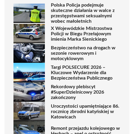
Polska Policja podejmuje
skuteczne działania w walce z
przestępstwami seksualnymi
wobec małoletnich
X Wojewódzkie Mistrzostwa
Policji w Biegu Przełajowym
imienia Marka Sienickiego
Bezpieczeństwo na drogach w
sezonie rowerowym i
motocyklowym
Targi POLSECURE 2026 –
Kluczowe Wydarzenie dla
Bezpieczeństwa Publicznego
Rekordowy plebiscyt
#SuperDzielnicowy 2026
zakończony
Uroczystości upamiętniające 86.
rocznicę zbrodni katyńskiej w
Katowicach
Remont przejazdu kolejowego w
Herbach – apel o ostrożność