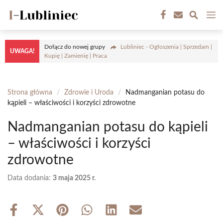
Przejdź
M
do
treści
Dołącz do nowej grupy
Lubliniec - Ogłoszenia | Sprzedam |
UWAGA!
Kupię | Zamienię | Praca
Strona główna
/
Zdrowie i Uroda
/
Nadmanganian potasu do
kąpieli – właściwości i korzyści zdrowotne
Nadmanganian potasu do kąpieli
– właściwości i korzyści
zdrowotne
Data dodania:
3 maja 2025 r.
Share
Share
Share
Share
Share
Share
on
on
on
on
on
on