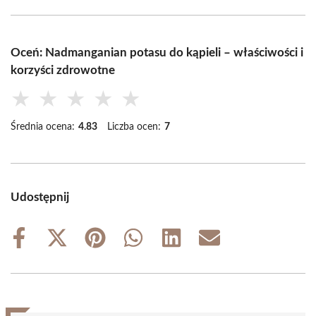
Oceń: Nadmanganian potasu do kąpieli – właściwości i
korzyści zdrowotne
★
★
★
★
★
Średnia ocena:
4.83
Liczba ocen:
7
Udostępnij
Share
Share
Share
Share
Share
Share
on
on
on
on
on
on
Facebook
X
Pinterest
WhatsApp
LinkedIn
Email
(Twitter)