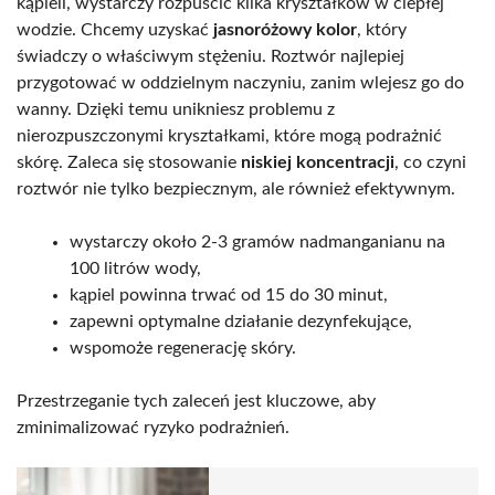
kąpieli, wystarczy rozpuścić kilka kryształków w ciepłej
wodzie. Chcemy uzyskać
jasnoróżowy kolor
, który
świadczy o właściwym stężeniu. Roztwór najlepiej
przygotować w oddzielnym naczyniu, zanim wlejesz go do
wanny. Dzięki temu unikniesz problemu z
nierozpuszczonymi kryształkami, które mogą podrażnić
skórę. Zaleca się stosowanie
niskiej koncentracji
, co czyni
roztwór nie tylko bezpiecznym, ale również efektywnym.
wystarczy około 2-3 gramów nadmanganianu na
100 litrów wody,
kąpiel powinna trwać od 15 do 30 minut,
zapewni optymalne działanie dezynfekujące,
wspomoże regenerację skóry.
Przestrzeganie tych zaleceń jest kluczowe, aby
zminimalizować ryzyko podrażnień.