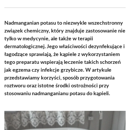
Facebook
X
Pinterest
WhatsApp
LinkedIn
Email
(Twitter)
Nadmanganian potasu to niezwykle wszechstronny
związek chemiczny, który znajduje zastosowanie nie
tylko w medycynie, ale także w terapii
dermatologicznej. Jego właściwości dezynfekujące i
łagodzące sprawiają, że kąpiele z wykorzystaniem
tego preparatu wspierają leczenie takich schorzeń
jak egzema czy infekcje grzybicze. W artykule
przedstawiamy korzyści, sposób przygotowania
roztworu oraz istotne środki ostrożności przy
stosowaniu nadmanganianu potasu do kąpieli.