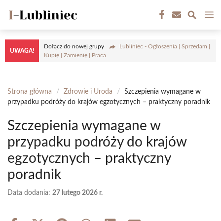
Przejdź
M
do
treści
Dołącz do nowej grupy
Lubliniec - Ogłoszenia | Sprzedam |
UWAGA!
Kupię | Zamienię | Praca
Strona główna
/
Zdrowie i Uroda
/
Szczepienia wymagane w
przypadku podróży do krajów egzotycznych – praktyczny poradnik
Szczepienia wymagane w
przypadku podróży do krajów
egzotycznych – praktyczny
poradnik
Data dodania:
27 lutego 2026 r.