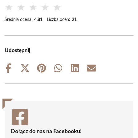
★
★
★
★
★
Średnia ocena:
4.81
Liczba ocen:
21
Udostępnij
Share
Share
Share
Share
Share
Share
on
on
on
on
on
on
Facebook
X
Pinterest
WhatsApp
LinkedIn
Email
(Twitter)
Dołącz do nas na Facebooku!