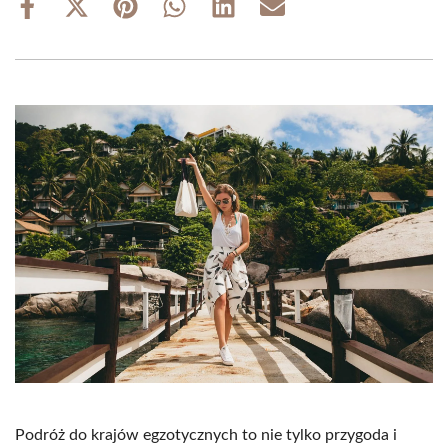
Share
Share
Share
Share
Share
Share
on
on
on
on
on
on
Facebook
X
Pinterest
WhatsApp
LinkedIn
Email
(Twitter)
Podróż do krajów egzotycznych to nie tylko przygoda i