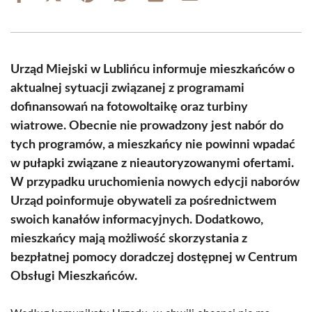
on
on
on
on
on
on
Facebook
X
Pinterest
WhatsApp
LinkedIn
Email
(Twitter)
Urząd Miejski w Lublińcu informuje mieszkańców o
aktualnej sytuacji związanej z programami
dofinansowań na fotowoltaikę oraz turbiny
wiatrowe. Obecnie nie prowadzony jest nabór do
tych programów, a mieszkańcy nie powinni wpadać
w pułapki związane z nieautoryzowanymi ofertami.
W przypadku uruchomienia nowych edycji naborów
Urząd poinformuje obywateli za pośrednictwem
swoich kanałów informacyjnych. Dodatkowo,
mieszkańcy mają możliwość skorzystania z
bezpłatnej pomocy doradczej dostępnej w Centrum
Obsługi Mieszkańców.