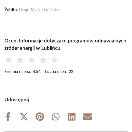
Źródło:
Urząd Miasta Lubliniec
Oceń: Informacje dotyczące programów odnawialnych
źródeł energii w Lublińcu
★
★
★
★
★
Średnia ocena:
4.54
Liczba ocen:
22
Udostępnij
Share
Share
Share
Share
Share
Share
on
on
on
on
on
on
Facebook
X
Pinterest
WhatsApp
LinkedIn
Email