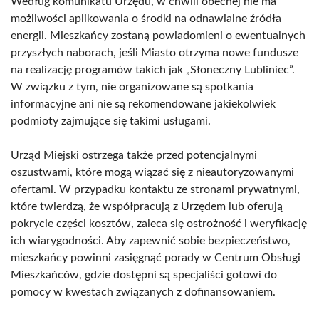
Według komunikatu Urzędu, w chwili obecnej nie ma
możliwości aplikowania o środki na odnawialne źródła
energii. Mieszkańcy zostaną powiadomieni o ewentualnych
przyszłych naborach, jeśli Miasto otrzyma nowe fundusze
na realizację programów takich jak „Słoneczny Lubliniec”.
W związku z tym, nie organizowane są spotkania
informacyjne ani nie są rekomendowane jakiekolwiek
podmioty zajmujące się takimi usługami.
Urząd Miejski ostrzega także przed potencjalnymi
oszustwami, które mogą wiązać się z nieautoryzowanymi
ofertami. W przypadku kontaktu ze stronami prywatnymi,
które twierdzą, że współpracują z Urzędem lub oferują
pokrycie części kosztów, zaleca się ostrożność i weryfikację
ich wiarygodności. Aby zapewnić sobie bezpieczeństwo,
mieszkańcy powinni zasięgnąć porady w Centrum Obsługi
Mieszkańców, gdzie dostępni są specjaliści gotowi do
pomocy w kwestach związanych z dofinansowaniem.