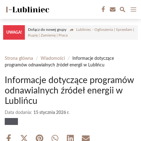
Przejdź
M
do
treści
Dołącz do nowej grupy
Lubliniec - Ogłoszenia | Sprzedam |
UWAGA!
Kupię | Zamienię | Praca
Strona główna
/
Wiadomości
/
Informacje dotyczące
programów odnawialnych źródeł energii w Lublińcu
Informacje dotyczące programów
odnawialnych źródeł energii w
Lublińcu
Data dodania:
15 stycznia 2026 r.
Share
Share
Share
Share
Share
Share