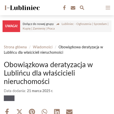
Przejdź
M
do
treści
Dołącz do nowej grupy
Lubliniec - Ogłoszenia | Sprzedam |
UWAGA!
Kupię | Zamienię | Praca
Strona główna
/
Wiadomości
/
Obowiązkowa deratyzacja w
Lublińcu dla właścicieli nieruchomości
Obowiązkowa deratyzacja w
Lublińcu dla właścicieli
nieruchomości
Data dodania:
21 marca 2025 r.
Share
Share
Share
Share
Share
Share