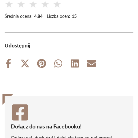
★
★
★
★
★
Średnia ocena:
4.84
Liczba ocen:
15
Udostępnij
Share
Share
Share
Share
Share
Share
on
on
on
on
on
on
Facebook
X
Pinterest
WhatsApp
LinkedIn
Email
(Twitter)
Dołącz do nas na Facebooku!