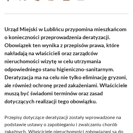
on
on
on
on
on
on
Facebook
X
Pinterest
WhatsApp
LinkedIn
Email
(Twitter)
Urząd Miejski w Lublińcu przypomina mieszkańcom
o konieczności przeprowadzenia deratyzacji.
Obowiązek ten wynika z przepisów prawa, które
nakładają na właścicieli oraz zarządców
nieruchomości wizytę w celu utrzymania
odpowiedniego stanu higieniczno-sanitarnym.
Deratyzacja ma na celu nie tylko eliminację gryzoni,
ale również ochronę przed zakażeniami. Właściciele
muszą być świadomi terminów oraz zasad
dotyczących realizacji tego obowiązku.
Przepisy dotyczące deratyzacji zostały wprowadzone na
podstawie ustawy o zapobieganiu i zwalczaniu chorób
zakaźnych. Właściciele nieruchomości zobowiązani są do