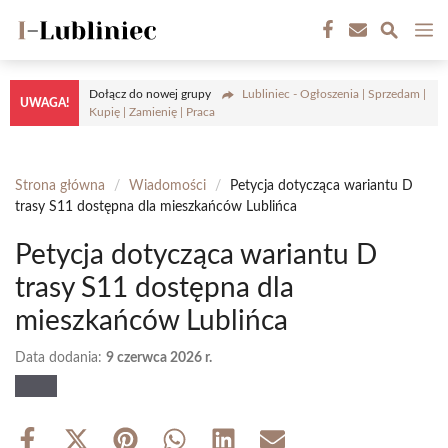
Przejdź
M
do
treści
Dołącz do nowej grupy
Lubliniec - Ogłoszenia | Sprzedam |
UWAGA!
Kupię | Zamienię | Praca
Strona główna
/
Wiadomości
/
Petycja dotycząca wariantu D
trasy S11 dostępna dla mieszkańców Lublińca
Petycja dotycząca wariantu D
trasy S11 dostępna dla
mieszkańców Lublińca
Data dodania:
9 czerwca 2026 r.
Share
Share
Share
Share
Share
Share