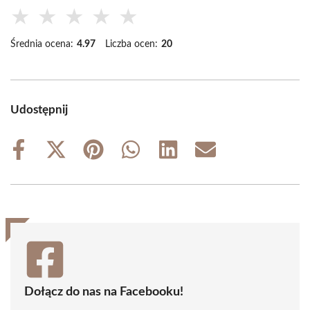
★
★
★
★
★
Średnia ocena:
4.97
Liczba ocen:
20
Udostępnij
Share
Share
Share
Share
Share
Share
on
on
on
on
on
on
Facebook
X
Pinterest
WhatsApp
LinkedIn
Email
(Twitter)
Dołącz do nas na Facebooku!