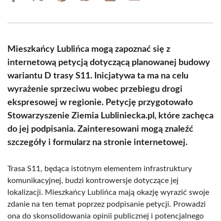
on
on
on
on
on
on
Facebook
X
Pinterest
WhatsApp
LinkedIn
Email
(Twitter)
Mieszkańcy Lublińca mogą zapoznać się z
internetową petycją dotyczącą planowanej budowy
wariantu D trasy S11. Inicjatywa ta ma na celu
wyrażenie sprzeciwu wobec przebiegu drogi
ekspresowej w regionie. Petycję przygotowało
Stowarzyszenie Ziemia Lubliniecka.pl, które zachęca
do jej podpisania. Zainteresowani mogą znaleźć
szczegóły i formularz na stronie internetowej.
Trasa S11, będąca istotnym elementem infrastruktury
komunikacyjnej, budzi kontrowersje dotyczące jej
lokalizacji. Mieszkańcy Lublińca mają okazję wyrazić swoje
zdanie na ten temat poprzez podpisanie petycji. Prowadzi
ona do skonsolidowania opinii publicznej i potencjalnego