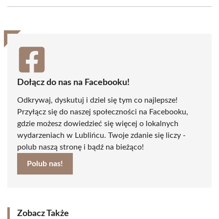
Facebook
X
Pinterest
WhatsApp
LinkedIn
Email
(Twitter)
Dołącz do nas na Facebooku!
Odkrywaj, dyskutuj i dziel się tym co najlepsze!
Przyłącz się do naszej społeczności na Facebooku,
gdzie możesz dowiedzieć się więcej o lokalnych
wydarzeniach w Lublińcu. Twoje zdanie się liczy -
polub naszą stronę i bądź na bieżąco!
Polub nas!
Zobacz Także