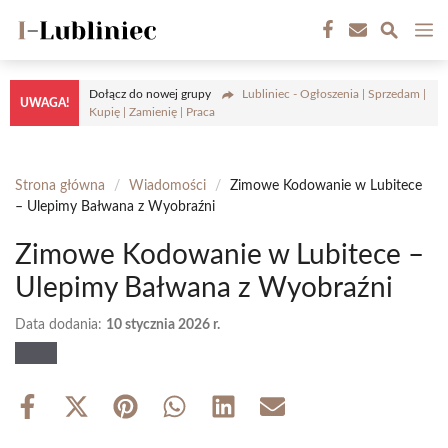
Przejdź
M
do
treści
Dołącz do nowej grupy
Lubliniec - Ogłoszenia | Sprzedam |
UWAGA!
Kupię | Zamienię | Praca
Strona główna
/
Wiadomości
/
Zimowe Kodowanie w Lubitece
– Ulepimy Bałwana z Wyobraźni
Zimowe Kodowanie w Lubitece –
Ulepimy Bałwana z Wyobraźni
Data dodania:
10 stycznia 2026 r.
Share
Share
Share
Share
Share
Share
on
on
on
on
on
on
Facebook
X
Pinterest
WhatsApp
LinkedIn
Email