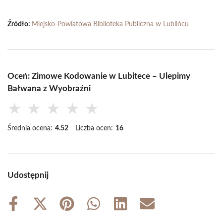
Źródło:
Miejsko-Powiatowa Biblioteka Publiczna w Lublińcu
Oceń: Zimowe Kodowanie w Lubitece – Ulepimy
Bałwana z Wyobraźni
★
★
★
★
★
Średnia ocena:
4.52
Liczba ocen:
16
Udostępnij
Share
Share
Share
Share
Share
Share
on
on
on
on
on
on