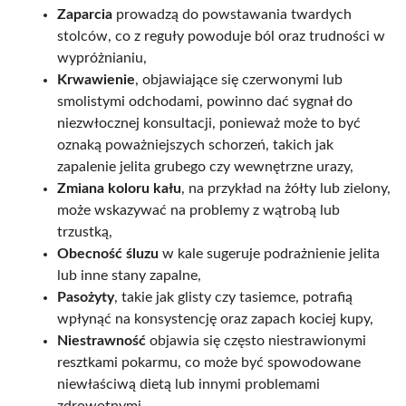
Zaparcia
prowadzą do powstawania twardych
stolców, co z reguły powoduje ból oraz trudności w
wypróżnianiu,
Krwawienie
, objawiające się czerwonymi lub
smolistymi odchodami, powinno dać sygnał do
niezwłocznej konsultacji, ponieważ może to być
oznaką poważniejszych schorzeń, takich jak
zapalenie jelita grubego czy wewnętrzne urazy,
Zmiana koloru kału
, na przykład na żółty lub zielony,
może wskazywać na problemy z wątrobą lub
trzustką,
Obecność śluzu
w kale sugeruje podrażnienie jelita
lub inne stany zapalne,
Pasożyty
, takie jak glisty czy tasiemce, potrafią
wpłynąć na konsystencję oraz zapach kociej kupy,
Niestrawność
objawia się często niestrawionymi
resztkami pokarmu, co może być spowodowane
niewłaściwą dietą lub innymi problemami
zdrowotnymi.