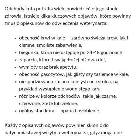
Odchody kota potrafią wiele powiedzieć o jego stanie
zdrowia. Istnieje kilka kluczowych objawów, które powinny
zmusić opiekunów do odwiedzenia weterynarza:
obecność krwi w kale — zarówno świeża krew, jak i
ciemne, smoliste zabarwienie,
biegunka, która nie ustępuje po 24-48 godzinach,
zaparcia, które trwają dłużej niż dwa dni,
wymioty oraz brak apetytu,
obecność pasożytów, jak glisty czy tasiemce w kale,
niespodziewana zmiana konsystencji stolca, na
przykład wystąpienie wodnistego kału,
różnice w kolorze odchodów, takie jak czarne,
czerwone, żółte lub zielone,
ogólny stan kota — apatia i osłabienie.
Każdy z opisanych objawów powinien skłonić do
natychmiastowej wizyty u weterynarza, gdyż mogą one