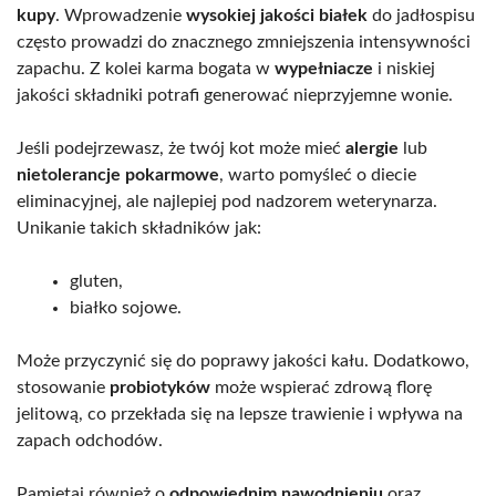
kupy
. Wprowadzenie
wysokiej jakości białek
do jadłospisu
często prowadzi do znacznego zmniejszenia intensywności
zapachu. Z kolei karma bogata w
wypełniacze
i niskiej
jakości składniki potrafi generować nieprzyjemne wonie.
Jeśli podejrzewasz, że twój kot może mieć
alergie
lub
nietolerancje pokarmowe
, warto pomyśleć o diecie
eliminacyjnej, ale najlepiej pod nadzorem weterynarza.
Unikanie takich składników jak:
gluten,
białko sojowe.
Może przyczynić się do poprawy jakości kału. Dodatkowo,
stosowanie
probiotyków
może wspierać zdrową florę
jelitową, co przekłada się na lepsze trawienie i wpływa na
zapach odchodów.
Pamiętaj również o
odpowiednim nawodnieniu
oraz