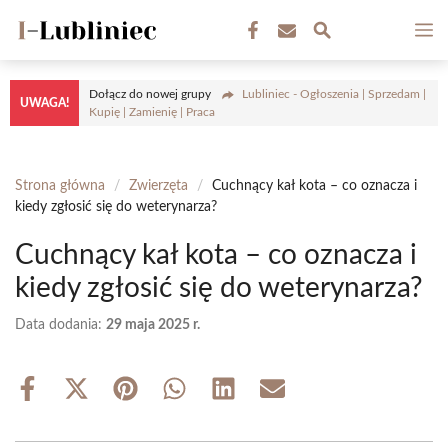
Przejdź
M
do
treści
Dołącz do nowej grupy
Lubliniec - Ogłoszenia | Sprzedam |
UWAGA!
Kupię | Zamienię | Praca
Strona główna
/
Zwierzęta
/
Cuchnący kał kota – co oznacza i
kiedy zgłosić się do weterynarza?
Cuchnący kał kota – co oznacza i
kiedy zgłosić się do weterynarza?
Data dodania:
29 maja 2025 r.
Share
Share
Share
Share
Share
Share
on
on
on
on
on
on
Facebook
X
Pinterest
WhatsApp
LinkedIn
Email
(Twitter)