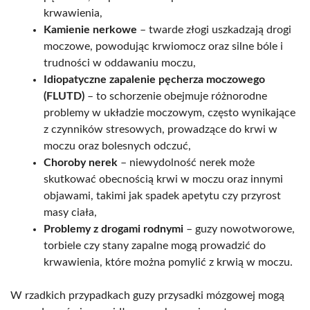
krwawienia,
Kamienie nerkowe
– twarde złogi uszkadzają drogi
moczowe, powodując krwiomocz oraz silne bóle i
trudności w oddawaniu moczu,
Idiopatyczne zapalenie pęcherza moczowego
(FLUTD)
– to schorzenie obejmuje różnorodne
problemy w układzie moczowym, często wynikające
z czynników stresowych, prowadzące do krwi w
moczu oraz bolesnych odczuć,
Choroby nerek
– niewydolność nerek może
skutkować obecnością krwi w moczu oraz innymi
objawami, takimi jak spadek apetytu czy przyrost
masy ciała,
Problemy z drogami rodnymi
– guzy nowotworowe,
torbiele czy stany zapalne mogą prowadzić do
krwawienia, które można pomylić z krwią w moczu.
W rzadkich przypadkach guzy przysadki mózgowej mogą