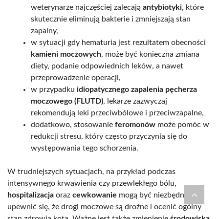
weterynarze najczęściej zalecają
antybiotyki
, które
skutecznie eliminują bakterie i zmniejszają stan
zapalny,
w sytuacji gdy hematuria jest rezultatem obecności
kamieni moczowych
, może być konieczna zmiana
diety, podanie odpowiednich leków, a nawet
przeprowadzenie operacji,
w przypadku
idiopatycznego zapalenia pęcherza
moczowego (FLUTD)
, lekarze zazwyczaj
rekomendują leki przeciwbólowe i przeciwzapalne,
dodatkowo, stosowanie
feromonów
może pomóc w
redukcji stresu, który często przyczynia się do
występowania tego schorzenia.
W trudniejszych sytuacjach, na przykład podczas
intensywnego krwawienia czy przewlekłego bólu,
hospitalizacja
oraz
cewkowanie
mogą być niezbędne, aby
upewnić się, że drogi moczowe są drożne i ocenić ogólny
stan zdrowia kota. Ważne jest także zmienienie
środowiska
,