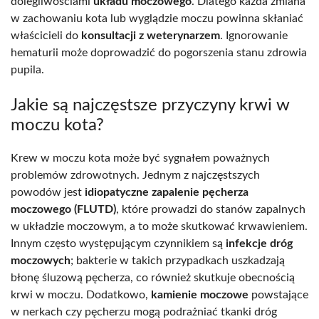
dolegliwościami
układu moczowego
. Dlatego każda zmiana
w zachowaniu kota lub wyglądzie moczu powinna skłaniać
właścicieli do
konsultacji z weterynarzem
. Ignorowanie
hematurii może doprowadzić do pogorszenia stanu zdrowia
pupila.
Jakie są najczęstsze przyczyny krwi w
moczu kota?
Krew w moczu kota może być sygnałem poważnych
problemów zdrowotnych. Jednym z najczęstszych
powodów jest
idiopatyczne zapalenie pęcherza
moczowego (FLUTD)
, które prowadzi do stanów zapalnych
w układzie moczowym, a to może skutkować krwawieniem.
Innym często występującym czynnikiem są
infekcje dróg
moczowych
; bakterie w takich przypadkach uszkadzają
błonę śluzową pęcherza, co również skutkuje obecnością
krwi w moczu. Dodatkowo,
kamienie moczowe
powstające
w nerkach czy pęcherzu mogą podrażniać tkanki dróg