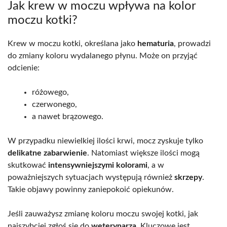
Jak krew w moczu wpływa na kolor
moczu kotki?
Krew w moczu kotki, określana jako
hematuria
, prowadzi
do zmiany koloru wydalanego płynu. Może on przyjąć
odcienie:
różowego,
czerwonego,
a nawet brązowego.
W przypadku niewielkiej ilości krwi, mocz zyskuje tylko
delikatne zabarwienie
. Natomiast większe ilości mogą
skutkować
intensywniejszymi kolorami
, a w
poważniejszych sytuacjach występują również
skrzepy
.
Takie objawy powinny zaniepokoić opiekunów.
Jeśli zauważysz zmianę koloru moczu swojej kotki, jak
najszybciej zgłoś się do
weterynarza
. Kluczowe jest