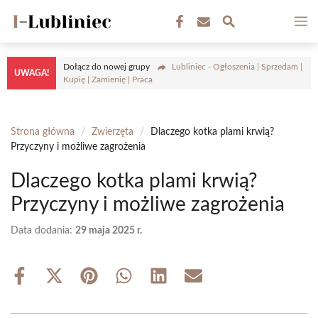
Przejdź
M
do
treści
Dołącz do nowej grupy
Lubliniec - Ogłoszenia | Sprzedam |
UWAGA!
Kupię | Zamienię | Praca
Strona główna
/
Zwierzęta
/
Dlaczego kotka plami krwią?
Przyczyny i możliwe zagrożenia
Dlaczego kotka plami krwią?
Przyczyny i możliwe zagrożenia
Data dodania:
29 maja 2025 r.
Share
Share
Share
Share
Share
Share
on
on
on
on
on
on
Facebook
X
Pinterest
WhatsApp
LinkedIn
Email
(Twitter)