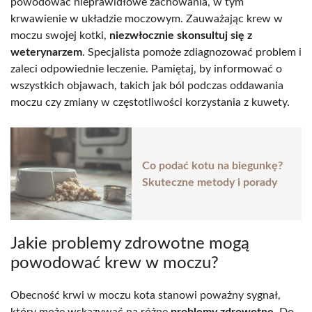
powodować nieprawidłowe zachowania, w tym
krwawienie w układzie moczowym. Zauważając krew w
moczu swojej kotki,
niezwłocznie skonsultuj się z
weterynarzem
. Specjalista pomoże zdiagnozować problem i
zaleci odpowiednie leczenie. Pamiętaj, by informować o
wszystkich objawach, takich jak ból podczas oddawania
moczu czy zmiany w częstotliwości korzystania z kuwety.
Co podać kotu na biegunkę?
Skuteczne metody i porady
Jakie problemy zdrowotne mogą
powodować krew w moczu?
Obecność krwi w moczu kota stanowi poważny sygnał,
który może wskazywać na różne
problemy zdrowotne
. Do