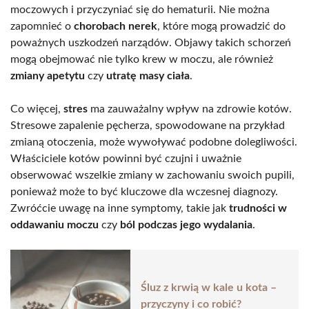
moczowych i przyczyniać się do hematurii. Nie można
zapomnieć o
chorobach nerek
, które mogą prowadzić do
poważnych uszkodzeń narządów. Objawy takich schorzeń
mogą obejmować nie tylko krew w moczu, ale również
zmiany apetytu
czy
utratę masy ciała
.
Co więcej,
stres
ma zauważalny wpływ na zdrowie kotów.
Stresowe zapalenie pęcherza, spowodowane na przykład
zmianą otoczenia, może wywoływać podobne dolegliwości.
Właściciele kotów powinni być czujni i uważnie
obserwować wszelkie zmiany w zachowaniu swoich pupili,
ponieważ może to być kluczowe dla wczesnej diagnozy.
Zwróćcie uwagę na inne symptomy, takie jak
trudności w
oddawaniu moczu
czy
ból podczas jego wydalania
.
Śluz z krwią w kale u kota –
przyczyny i co robić?