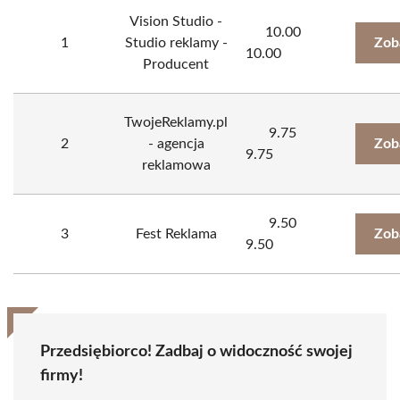
Vision Studio -
10.00
1
Studio reklamy -
Zob
10.00
Producent
TwojeReklamy.pl
9.75
2
- agencja
Zob
9.75
reklamowa
9.50
3
Fest Reklama
Zob
9.50
Przedsiębiorco! Zadbaj o widoczność swojej
firmy!