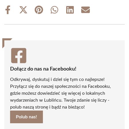
Share
Share
Share
Share
Share
Share
on
on
on
on
on
on
Facebook
X
Pinterest
WhatsApp
LinkedIn
Email
(Twitter)
Dołącz do nas na Facebooku!
Odkrywaj, dyskutuj i dziel się tym co najlepsze!
Przyłącz się do naszej społeczności na Facebooku,
gdzie możesz dowiedzieć się więcej o lokalnych
wydarzeniach w Lublińcu. Twoje zdanie się liczy -
polub naszą stronę i bądź na bieżąco!
Polub nas!