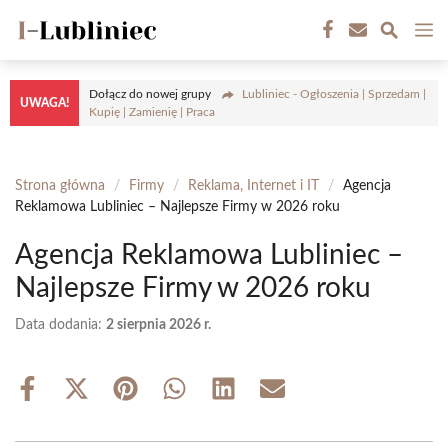
Przejdź
M
do
treści
Dołącz do nowej grupy
Lubliniec - Ogłoszenia | Sprzedam |
UWAGA!
Kupię | Zamienię | Praca
Strona główna
/
Firmy
/
Reklama, Internet i IT
/
Agencja
Reklamowa Lubliniec – Najlepsze Firmy w 2026 roku
Agencja Reklamowa Lubliniec –
Najlepsze Firmy w 2026 roku
Data dodania:
2 sierpnia 2026 r.
Share
Share
Share
Share
Share
Share
on
on
on
on
on
on
Facebook
X
Pinterest
WhatsApp
LinkedIn
Email
(Twitter)