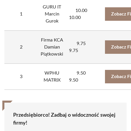
GURU IT
10.00
1
Marcin
Zobacz F
10.00
Gurok
Firma KCA
9.75
2
Damian
Zobacz F
9.75
Piątkowski
WPHU
9.50
3
Zobacz F
MATRIX
9.50
Przedsiębiorco! Zadbaj o widoczność swojej
firmy!