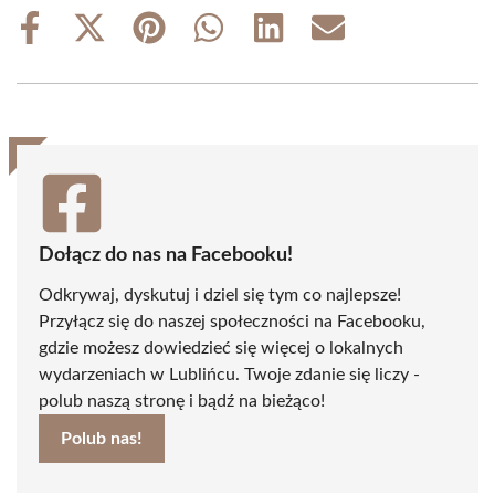
Share
Share
Share
Share
Share
Share
on
on
on
on
on
on
Facebook
X
Pinterest
WhatsApp
LinkedIn
Email
(Twitter)
Dołącz do nas na Facebooku!
Odkrywaj, dyskutuj i dziel się tym co najlepsze!
Przyłącz się do naszej społeczności na Facebooku,
gdzie możesz dowiedzieć się więcej o lokalnych
wydarzeniach w Lublińcu. Twoje zdanie się liczy -
polub naszą stronę i bądź na bieżąco!
Polub nas!