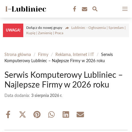
Przejdź
M
do
treści
Dołącz do nowej grupy
Lubliniec - Ogłoszenia | Sprzedam |
UWAGA!
Kupię | Zamienię | Praca
Strona główna
/
Firmy
/
Reklama, Internet i IT
/
Serwis
Komputerowy Lubliniec – Najlepsze Firmy w 2026 roku
Serwis Komputerowy Lubliniec –
Najlepsze Firmy w 2026 roku
Data dodania:
3 sierpnia 2026 r.
Share
Share
Share
Share
Share
Share
on
on
on
on
on
on
Facebook
X
Pinterest
WhatsApp
LinkedIn
Email
(Twitter)