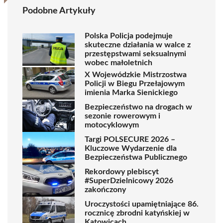
Podobne Artykuły
Polska Policja podejmuje
skuteczne działania w walce z
przestępstwami seksualnymi
wobec małoletnich
X Wojewódzkie Mistrzostwa
Policji w Biegu Przełajowym
imienia Marka Sienickiego
Bezpieczeństwo na drogach w
sezonie rowerowym i
motocyklowym
Targi POLSECURE 2026 –
Kluczowe Wydarzenie dla
Bezpieczeństwa Publicznego
Rekordowy plebiscyt
#SuperDzielnicowy 2026
zakończony
Uroczystości upamiętniające 86.
rocznicę zbrodni katyńskiej w
Katowicach