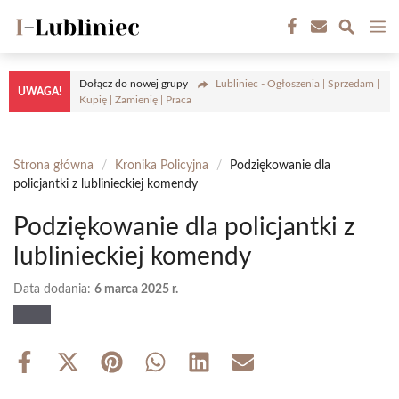
Przejdź
M
do
treści
Dołącz do nowej grupy
Lubliniec - Ogłoszenia | Sprzedam |
UWAGA!
Kupię | Zamienię | Praca
Strona główna
/
Kronika Policyjna
/
Podziękowanie dla
policjantki z lublinieckiej komendy
Podziękowanie dla policjantki z
lublinieckiej komendy
Data dodania:
6 marca 2025 r.
Share
Share
Share
Share
Share
Share
on
on
on
on
on
on
Facebook
X
Pinterest
WhatsApp
LinkedIn
Email