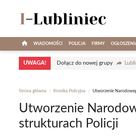
Przejdź
do
treści
WIADOMOŚCI
POLICJA
FIRMY
OGŁOSZENI
UWAGA!
Dołącz do nowej grupy
Lubl
Strona główna
/
Kronika Policyjna
/
Utworzenie Narodowego
Utworzenie Narodow
strukturach Policji