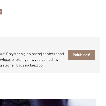
Share
on
Email
sze! Przyłącz się do naszej społeczności
Polub nas!
 więcej o lokalnych wydarzeniach w
zą stronę i bądź na bieżąco!