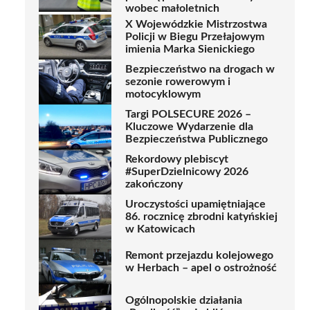
wobec małoletnich
X Wojewódzkie Mistrzostwa
Policji w Biegu Przełajowym
imienia Marka Sienickiego
Bezpieczeństwo na drogach w
sezonie rowerowym i
motocyklowym
Targi POLSECURE 2026 –
Kluczowe Wydarzenie dla
Bezpieczeństwa Publicznego
Rekordowy plebiscyt
#SuperDzielnicowy 2026
zakończony
Uroczystości upamiętniające
86. rocznicę zbrodni katyńskiej
w Katowicach
Remont przejazdu kolejowego
w Herbach – apel o ostrożność
Ogólnopolskie działania