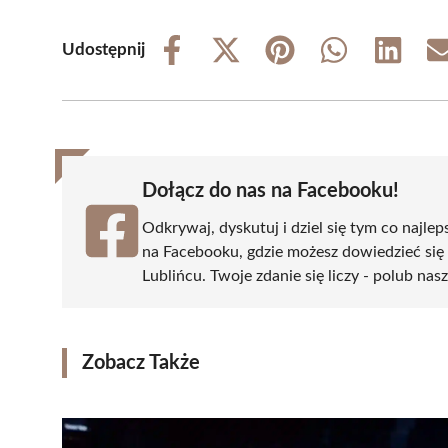
Udostępnij
Share
Share
Share
Share
Share
on
on
on
on
on
Facebook
X
Pinterest
WhatsApp
LinkedIn
(Twitter)
Dołącz do nas na Facebooku!
Odkrywaj, dyskutuj i dziel się tym co najlep
na Facebooku, gdzie możesz dowiedzieć się
Lublińcu. Twoje zdanie się liczy - polub nas
Zobacz Także