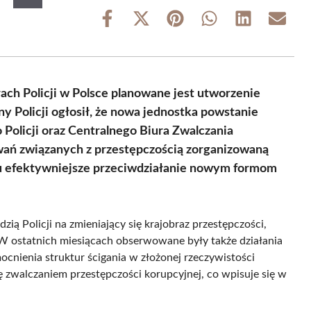
Share
Share
Share
Share
Share
Share
on
on
on
on
on
on
Facebook
X
Pinterest
WhatsApp
LinkedIn
Email
(Twitter)
ach Policji w Polsce planowane jest utworzenie
Policji ogłosił, że nowa jednostka powstanie
Policji oraz Centralnego Biura Zwalczania
wań związanych z przestępczością zorganizowaną
elu efektywniejsze przeciwdziałanie nowym formom
ą Policji na zmieniający się krajobraz przestępczości,
. W ostatnich miesiącach obserwowane były także działania
cnienia struktur ścigania w złożonej rzeczywistości
 zwalczaniem przestępczości korupcyjnej, co wpisuje się w