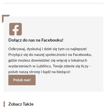
Facebook
X
Pinterest
WhatsApp
LinkedIn
Email
(Twitter)
Dołącz do nas na Facebooku!
Odkrywaj, dyskutuj i dziel się tym co najlepsze!
Przyłącz się do naszej społeczności na Facebooku,
gdzie możesz dowiedzieć się więcej o lokalnych
wydarzeniach w Lublińcu. Twoje zdanie się liczy -
polub naszą stronę i bądź na bieżąco!
Polub nas!
Zobacz Także