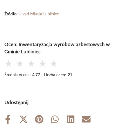
Źródło:
Urząd Miasta Lubliniec
Oceń: Inwentaryzacja wyrobów azbestowych w
Gminie Lubliniec
★
★
★
★
★
Średnia ocena:
4.77
Liczba ocen:
21
Udostępnij
Share
Share
Share
Share
Share
Share
on
on
on
on
on
on