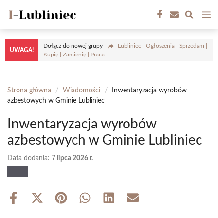
Przejdź
M
do
treści
Dołącz do nowej grupy
Lubliniec - Ogłoszenia | Sprzedam |
UWAGA!
Kupię | Zamienię | Praca
Strona główna
/
Wiadomości
/
Inwentaryzacja wyrobów
azbestowych w Gminie Lubliniec
Inwentaryzacja wyrobów
azbestowych w Gminie Lubliniec
Data dodania:
7 lipca 2026 r.
Share
Share
Share
Share
Share
Share
on
on
on
on
on
on
Facebook
X
Pinterest
WhatsApp
LinkedIn
Email